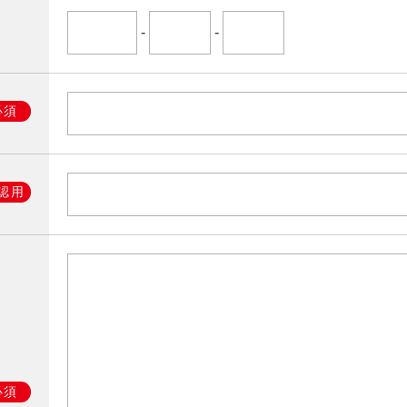
-
-
必須
認用
必須